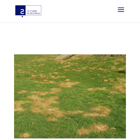
?php if ( function_exists( ‘gtm4wp_the_gtm_tag’ ) ) {
gtm4wp_the_gtm_tag(); } ?