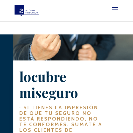
?php if ( function_exists( ‘gtm4wp_the_gtm_tag’ ) ) {
gtm4wp_the_gtm_tag(); } ?
locubre
miseguro
· SI TIENES LA IMPRESIÓN
DE QUE TU SEGURO NO
ESTÁ RESPONDIENDO, NO
TE CONFORMES. SÚMATE A
LOS CLIENTES DE