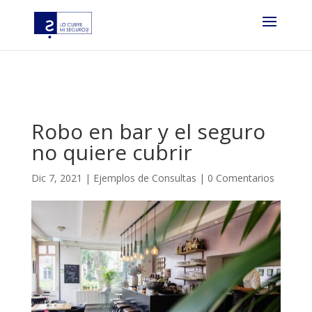
?php if ( function_exists( ‘gtm4wp_the_gtm_tag’ ) ) {
gtm4wp_the_gtm_tag(); } ?
Robo en bar y el seguro
no quiere cubrir
Dic 7, 2021
|
Ejemplos de Consultas
|
0 Comentarios