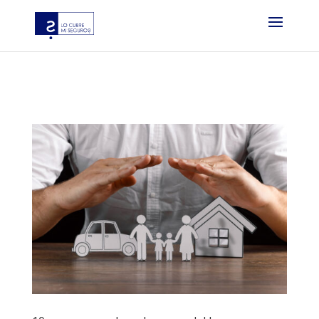
?php if ( function_exists( ‘gtm4wp_the_gtm_tag’ ) ) {
gtm4wp_the_gtm_tag(); } ?