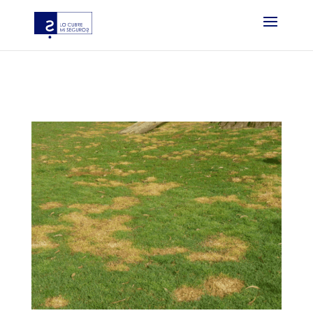
?php if ( function_exists( ‘gtm4wp_the_gtm_tag’ ) ) {
gtm4wp_the_gtm_tag(); } ?