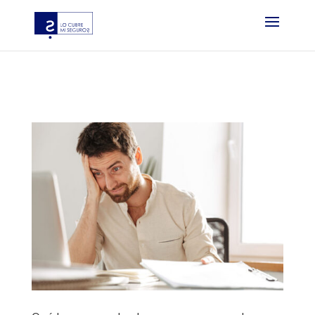
?php if ( function_exists( ‘gtm4wp_the_gtm_tag’ ) ) {
gtm4wp_the_gtm_tag(); } ?