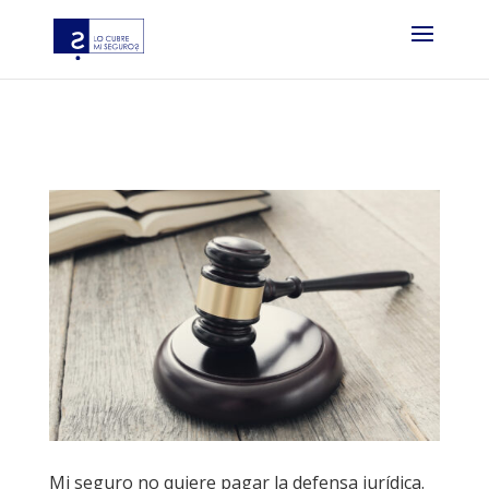
?php if ( function_exists( ‘gtm4wp_the_gtm_tag’ ) ) {
gtm4wp_the_gtm_tag(); } ?
Mi seguro no quiere pagar la defensa jurídica.