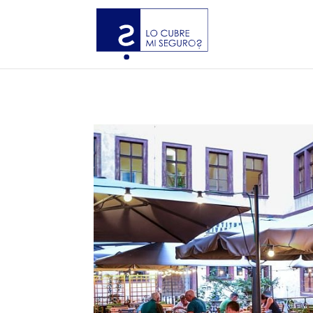
?php if ( function_exists( ‘gtm4wp_the_gtm_tag’ ) ) { gtm4wp_the_gtm_t