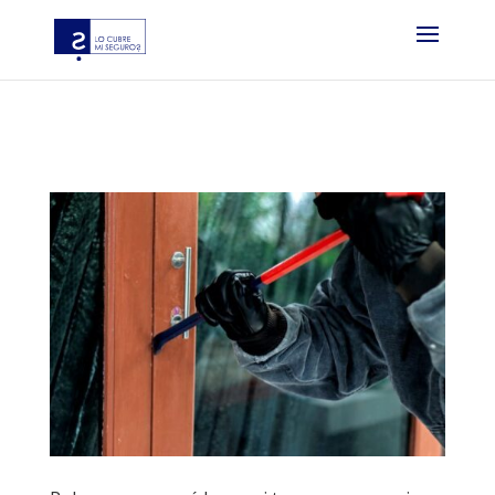
?php if ( function_exists( ‘gtm4wp_the_gtm_tag’ ) ) {
gtm4wp_the_gtm_tag(); } ?