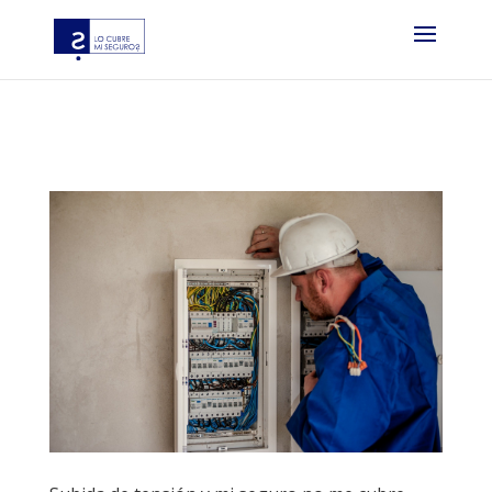
?php if ( function_exists( ‘gtm4wp_the_gtm_tag’ ) ) {
gtm4wp_the_gtm_tag(); } ?