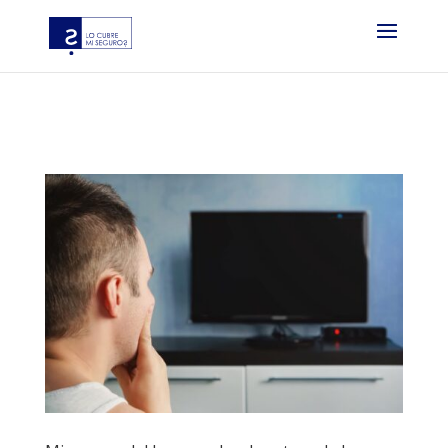
?php if ( function_exists( ‘gtm4wp_the_gtm_tag’ ) ) {
gtm4wp_the_gtm_tag(); } ?