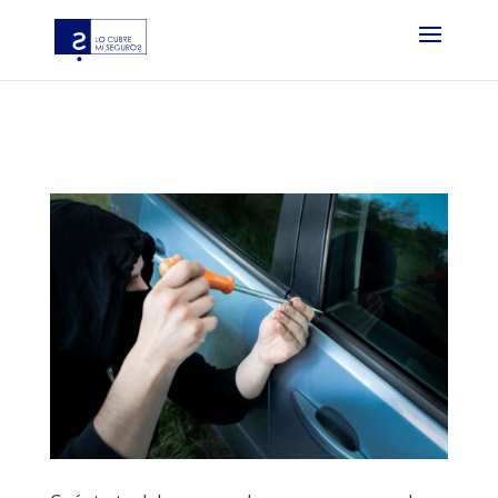
?php if ( function_exists( ‘gtm4wp_the_gtm_tag’ ) ) {
gtm4wp_the_gtm_tag(); } ?